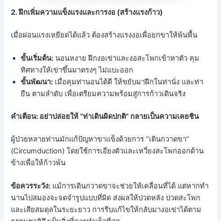
2. ฝึกเพิ่มความแข็งแรงและการงอ (สร้างแรงก้าว)
เมื่อผ่อนแรงเหยียดได้แล้ว ต้องสร้างแรงงอเพื่อยกขาให้พ้นพื้น
ขั้นเริ่มต้น:
นอนหงาย ฝึกงอเข่าและงอสะโพกเข้าหาตัว คุม
ทิศทางให้เข่าขึ้นมาตรงๆ ไม่แบะออก
ขั้นพัฒนา:
เมื่อคุมท่านอนได้ดี ให้ขยับมาฝึกในท่านั่ง และท่า
ยืน ตามลำดับ เพื่อเตรียมความพร้อมสู่การก้าวเดินจริง
คำเตือน: อย่าปล่อยให้ “ท่าเดินผิดปกติ” กลายเป็นความเคยชิน
ผู้ป่วยหลายท่านมักแก้ปัญหาขาแข็งด้วยการ “เดินกวาดขา”
(Circumduction) โดยใช้การเอียงตัวและเหวี่ยงสะโพกออกด้าน
ข้างเพื่อให้ก้าวพ้น
ข้อควรระวัง:
แม้การเดินกวาดขาจะช่วยให้เคลื่อนที่ได้ แต่หากทำ
นานไปสมองจะจดจำรูปแบบที่ผิด ส่งผลให้ปวดหลัง ปวดสะโพก
และเสียสมดุลในระยะยาว การรีบแก้ไขให้กลับมางอเข่าได้ตาม