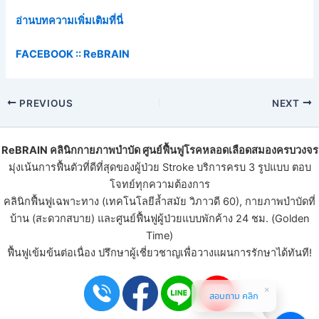
อ่านบทความเพิ่มเติมที่นี่
FACEBOOK ::
ReBRAIN
PREVIOUS
NEXT
ReBRAIN
คลินิกกายภาพบําบัด
ศูนย์ฟื้นฟูโรคหลอดเลือดสมองครบวงจร
มุ่งเน้นการฟื้นตัวที่ดีที่สุดของ
ผู้ป่วย Stroke
บริการครบ 3 รูปแบบ ตอบ
โจทย์ทุกความต้องการ
คลินิกฟื้นฟูเฉพาะทาง (เทคโนโลยีล้ำสมัย วิภาวดี 60), กายภาพบำบัดที่
บ้าน (สะดวกสบาย) และ
ศูนย์ฟื้นฟูผู้ป่วย
แบบพักค้าง 24 ชม. (Golden
Time)
ฟื้นฟูเข้มข้นต่อเนื่อง ปรึกษาผู้เชี่ยวชาญเพื่อวางแผนการรักษาได้ทันที!
สอบถาม คลิก