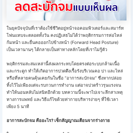
ในยุคปัจจุบันที่เราต้องใช้ชีวิตอยู่หน้าจอคอมพิวเตอร์และสมาร์ท
โฟนแทบจะตลอดทั้งวัน คงปฏิเสธไม่ได้ว่าพฤติกรรมการห่อไหล่
ก้มหน้า และยื่นคอออกไปข้างหน้า (Forward Head Posture)
เป็นเวลานานๆ ได้กลายเป็นท่าทางหลักโดยที่เราไม่รู้ตัว
พฤติกรรมสะสมเหล่านี้ส่งผลกระทบโดยตรงต่อระบบกล้ามเนื้อ
และกระดูก ทำให้เกิดอาการปวดตึงเรื้อรังบริเวณคอ บ่า และไหล่
หรือที่หลายคนคุ้นเคยกันในชื่อ “อาการสะบักจม” ซึ่งหากปล่อย
ทิ้งไว้ไม่เพียงแต่จะรบกวนการทำงาน แต่อาจปวดร้าวรุนแรงจน
ทำให้นอนหลับไม่สนิทอีกด้วย บทความนี้จะพาไปเจาะลึกสาเหตุ
ทางการแพทย์ และวิธีแก้ไขด้วยท่ากายบริหารง่ายๆ ที่ใช้เวลา
เพียง 5 นาที
อาการสะบักจม คืออะไร? เช็กสัญญาณเตือนจากร่างกาย