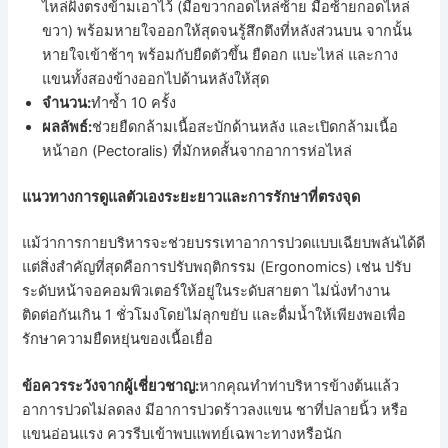
ไหล่ฝั่งตรงข้ามเอาไว้ (มือขวากอดไหล่ซ้าย มือซ้ายกอดไหล่
ขวา) พร้อมหายใจออกให้สุดจนรู้สึกตึงที่หลังส่วนบน จากนั้น
หายใจเข้าช้าๆ พร้อมกับยืดตัวขึ้น ยืดอก แบะไหล่ และกาง
แขนทั้งสองข้างออกไปด้านหลังให้สุด
จำนวน:
ทำซ้ำ 10 ครั้ง
ผลลัพธ์:
ช่วยยืดกล้ามเนื้อสะบักด้านหลัง และเปิดกล้ามเนื้อ
หน้าอก (Pectoralis) ที่มักหดสั้นจากอาการห่อไหล่
แนวทางการดูแลตัวเองระยะยาวและการรักษาที่ตรงจุด
แม้ว่าการกายบริหารจะช่วยบรรเทาอาการปวดแบบเฉียบพลันได้ดี
แต่สิ่งสำคัญที่สุดคือการปรับพฤติกรรม (Ergonomics) เช่น ปรับ
ระดับหน้าจอคอมพิวเตอร์ให้อยู่ในระดับสายตา ไม่นั่งทำงาน
ติดต่อกันเกิน 1 ชั่วโมงโดยไม่ลุกขยับ และดื่มน้ำให้เพียงพอเพื่อ
รักษาความยืดหยุ่นของเนื้อเยื่อ
ข้อควรระวังจากผู้เชี่ยวชาญ:
หากคุณทำท่าบริหารข้างต้นแล้ว
อาการปวดไม่ลดลง มีอาการปวดร้าวลงแขน ชาที่ปลายนิ้ว หรือ
แขนอ่อนแรง ควรรีบเข้าพบแพทย์เฉพาะทางหรือนัก