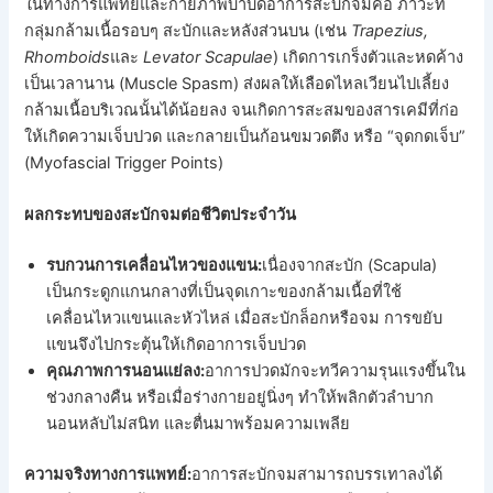
ในทางการแพทย์และกายภาพบำบัดอาการสะบักจมคือ ภาวะที่
กลุ่มกล้ามเนื้อรอบๆ สะบักและหลังส่วนบน (เช่น
Trapezius,
Rhomboids
และ
Levator Scapulae
) เกิดการเกร็งตัวและหดค้าง
เป็นเวลานาน (Muscle Spasm) ส่งผลให้เลือดไหลเวียนไปเลี้ยง
กล้ามเนื้อบริเวณนั้นได้น้อยลง จนเกิดการสะสมของสารเคมีที่ก่อ
ให้เกิดความเจ็บปวด และกลายเป็นก้อนขมวดตึง หรือ “จุดกดเจ็บ”
(Myofascial Trigger Points)
ผลกระทบของสะบักจมต่อชีวิตประจำวัน
รบกวนการเคลื่อนไหวของแขน:
เนื่องจากสะบัก (Scapula)
เป็นกระดูกแกนกลางที่เป็นจุดเกาะของกล้ามเนื้อที่ใช้
เคลื่อนไหวแขนและหัวไหล่ เมื่อสะบักล็อกหรือจม การขยับ
แขนจึงไปกระตุ้นให้เกิดอาการเจ็บปวด
คุณภาพการนอนแย่ลง:
อาการปวดมักจะทวีความรุนแรงขึ้นใน
ช่วงกลางคืน หรือเมื่อร่างกายอยู่นิ่งๆ ทำให้พลิกตัวลำบาก
นอนหลับไม่สนิท และตื่นมาพร้อมความเพลีย
ความจริงทางการแพทย์:
อาการสะบักจมสามารถบรรเทาลงได้