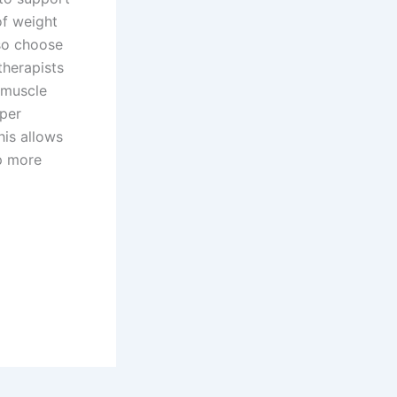
of weight
lso choose
therapists
 muscle
oper
is allows
op more