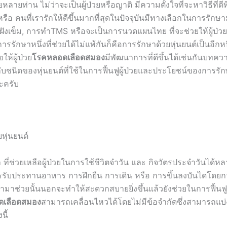
หลายท่าน ไม่ว่าจะเป็นผู้ป่วยหรือญาติ มีความตั้งใจที่จะหาวิธีที่ดีที่
หรือ คนที่เรารักให้ดีขึ้นมากที่สุดในปัจจุบันมีทางเลือกในการรัก
ฝังเข็ม, การทำTMS หรือจะเป็นการนวดแผนไทย ที่จะช่วยให้ผู้ป่วยมี
ารรักษาหนึ่งที่ช่วยได้ไม่แพ้กันก็คือการรักษาด้วยหุ่นยนต์เป็นอีกห
ให้ผู้ป่วย
โรคหลอดเลือดสมอง
มีพัฒนาการที่ดีขึ้นได้เช่นกันบทควา
ับชนิดของหุ่นยนต์ที่ใช้ในการฟื้นฟูผู้ป่วยและประโยชน์ของการรัก
ะครับ
หุ่นยนต์
 ที่ช่วยเหลือผู้ป่วยในการใช้ชีวิตจำวัน และ กิจวัตรประจำวันได้ห
ารรับประทานอาหาร การฝึกยืน การเดิน หรือ การขึ้นลงบันไดโดยก
้ามาช่วยนั้นนอกจะทำให้สะดวกสบายยิ่งขึ้นแล้วยังช่วยในการฟื้นฟ
ดเลือดสมอง
สามารถเคลื่อนไหวได้โดยไม่มีข้อจำกัดซึ่งสามารถแบ่
นี้