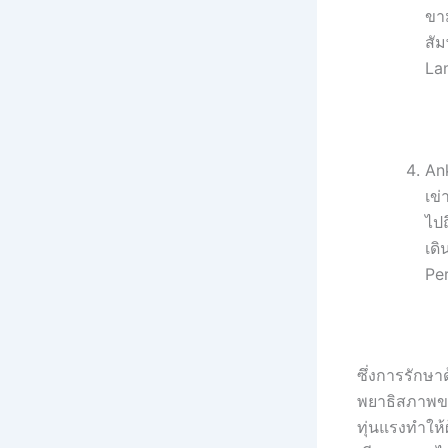
ขา
สัม
La
Ank
เข่
ไปถ
เดิ
Pe
ซึ่งการรักษา
พยาธิสภาพขอ
ทุ่นแรงทำให้ผ