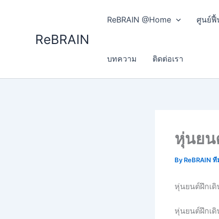
Skip
to
ReBRAIN @Home
ศูนย์
content
ReBRAIN
บทความ
ติดต่อเรา
หุ่นย
By
ReBRAIN ที
หุ่นยนต์ฝึก
หุ่นยนต์ฝึกเด