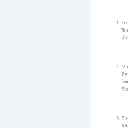
Tre
ฝึ
เกิ
Mob
ทิศ
โด
ซึ่
St
ออ