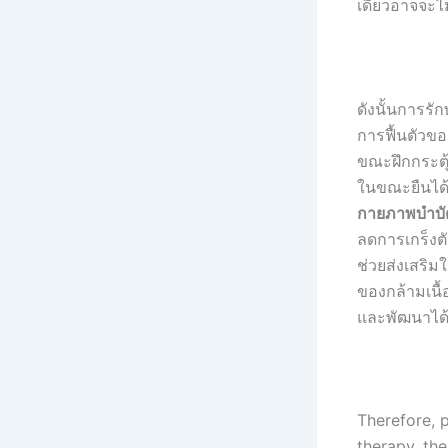
เดียวอาจจะไ
ดังนั้นการรั
การฟื้นตัวขอ
ขณะฝึกกระตุ
ในขณะยืนได้ดี
กายภาพบำบั
ลดการเกร็งต
ช่วยส่งเสริ
ของกล้ามเนื้
และพัฒนาได้อ
Therefore, 
therapy, th