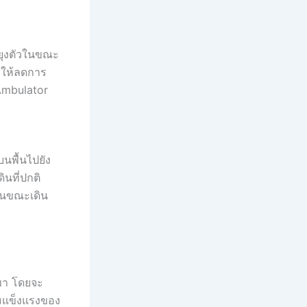
พยุงตัวในขณะ
ำให้ลดการ
oAmbulator
บนพื้นไปยัง
ินที่ปกติ
ในขณะเดิน
ขา โดยจะ
ามแข็งแรงของ