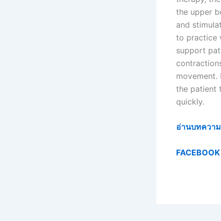
the upper bo
and stimula
to practice
support pat
contraction
movement. R
the patient
quickly.
อ่านบทความเพิ
FACEBOOK 