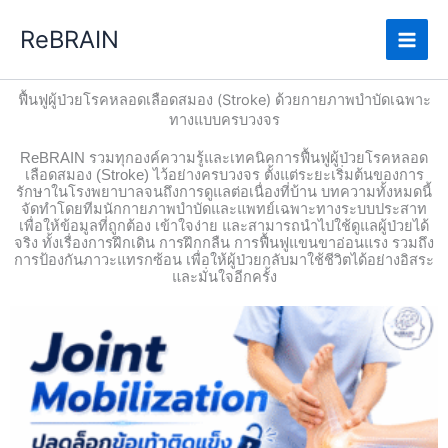
Skip
Main
ReBRAIN
to
Men
content
ฟื้นฟูผู้ป่วยโรคหลอดเลือดสมอง (Stroke) ด้วยกายภาพบำบัดเฉพาะ
ทางแบบครบวงจร
ReBRAIN รวมทุกองค์ความรู้และเทคนิคการฟื้นฟูผู้ป่วยโรคหลอด
เลือดสมอง (Stroke) ไว้อย่างครบวงจร ตั้งแต่ระยะเริ่มต้นของการ
รักษาในโรงพยาบาลจนถึงการดูแลต่อเนื่องที่บ้าน บทความทั้งหมดนี้
จัดทำโดยทีมนักกายภาพบำบัดและแพทย์เฉพาะทางระบบประสาท
เพื่อให้ข้อมูลที่ถูกต้อง เข้าใจง่าย และสามารถนำไปใช้ดูแลผู้ป่วยได้
จริง ทั้งเรื่องการฝึกเดิน การฝึกกลืน การฟื้นฟูแขนขาอ่อนแรง รวมถึง
การป้องกันภาวะแทรกซ้อน เพื่อให้ผู้ป่วยกลับมาใช้ชีวิตได้อย่างอิสระ
และมั่นใจอีกครั้ง
P
P
P
P
a
a
a
a
g
g
g
g
e
e
e
e