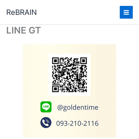
Skip
Main
ReBRAIN
to
Men
content
LINE GT