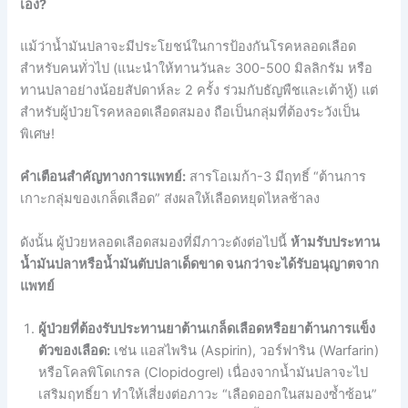
เอง?
แม้ว่าน้ำมันปลาจะมีประโยชน์ในการป้องกันโรคหลอดเลือด
สำหรับคนทั่วไป (แนะนำให้ทานวันละ 300-500 มิลลิกรัม หรือ
ทานปลาอย่างน้อยสัปดาห์ละ 2 ครั้ง ร่วมกับธัญพืชและเต้าหู้) แต่
สำหรับผู้ป่วยโรคหลอดเลือดสมอง ถือเป็นกลุ่มที่ต้องระวังเป็น
พิเศษ!
คำเตือนสำคัญทางการแพทย์:
สารโอเมก้า-3 มีฤทธิ์ “ต้านการ
เกาะกลุ่มของเกล็ดเลือด” ส่งผลให้เลือดหยุดไหลช้าลง
ดังนั้น ผู้ป่วยหลอดเลือดสมองที่มีภาวะดังต่อไปนี้
ห้ามรับประทาน
น้ำมันปลาหรือน้ำมันตับปลาเด็ดขาด จนกว่าจะได้รับอนุญาตจาก
แพทย์
ผู้ป่วยที่ต้องรับประทานยาต้านเกล็ดเลือดหรือยาต้านการแข็ง
ตัวของเลือด:
เช่น แอสไพริน (Aspirin), วอร์ฟาริน (Warfarin)
หรือโคลพิโดเกรล (Clopidogrel) เนื่องจากน้ำมันปลาจะไป
เสริมฤทธิ์ยา ทำให้เสี่ยงต่อภาวะ “เลือดออกในสมองซ้ำซ้อน”