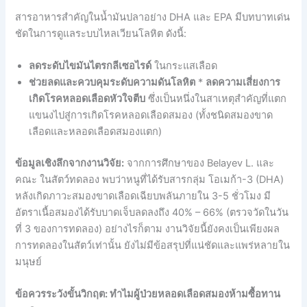
สารอาหารสำคัญในน้ำมันปลาอย่าง DHA และ EPA มีบทบาทเด่น
ชัดในการดูแลระบบไหลเวียนโลหิต ดังนี้:
ลดระดับไขมันไตรกลีเซอไรด์
ในกระแสเลือด
ช่วยลดและควบคุมระดับความดันโลหิต
*
ลดความเสี่ยงการ
เกิดโรคหลอดเลือดหัวใจตีบ
ซึ่งเป็นหนึ่งในสาเหตุสำคัญที่แตก
แขนงไปสู่การเกิดโรคหลอดเลือดสมอง (ทั้งชนิดสมองขาด
เลือดและหลอดเลือดสมองแตก)
ข้อมูลเชิงลึกจากงานวิจัย:
จากการศึกษาของ Belayev L. และ
คณะ ในสัตว์ทดลอง พบว่าหนูที่ได้รับสารกลุ่ม โอเมก้า-3 (DHA)
หลังเกิดภาวะสมองขาดเลือดเฉียบพลันภายใน 3-5 ชั่วโมง มี
อัตราเนื้อสมองได้รับบาดเจ็บลดลงถึง 40% – 66% (ตรวจวัดในวัน
ที่ 3 ของการทดลอง) อย่างไรก็ตาม งานวิจัยนี้ยังคงเป็นเพียงผล
การทดลองในสัตว์เท่านั้น ยังไม่มีข้อสรุปที่แน่ชัดและแพร่หลายใน
มนุษย์
ข้อควรระวังขั้นวิกฤต: ทำไมผู้ป่วยหลอดเลือดสมองห้ามซื้อทาน