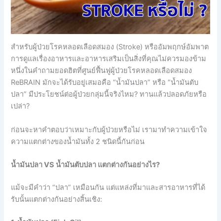
สำหรับผู้ป่วยโรคหลอดเลือดสมอง (Stroke) หรืออัมพฤกษ์อัมพาต
การดูแลเรื่องอาหารและอาหารเสริมเป็นสิ่งที่คุณไม่ควรมองข้าม
หนึ่งในคำถามยอดฮิตที่ศูนย์ฟื้นฟูผู้ป่วยโรคหลอดเลือดสมอง
ReBRAIN มักจะได้รับอยู่เสมอคือ “น้ำมันปลา” หรือ “น้ำมันตับ
ปลา” มีประโยชน์ต่อผู้ป่วยกลุ่มนี้จริงไหม? ทานแล้วปลอดภัยหรือ
เปล่า?
ก่อนจะหาคำตอบว่าเหมาะกับผู้ป่วยหรือไม่ เรามาทำความเข้าใจ
ความแตกต่างของน้ำมันทั้ง 2 ชนิดนี้กันก่อน
น้ำมันปลา VS น้ำมันตับปลา แตกต่างกันอย่างไร?
แม้จะมีคำว่า “ปลา” เหมือนกัน แต่แหล่งที่มาและสารอาหารที่ได้
รับนั้นแตกต่างกันอย่างสิ้นเชิง: