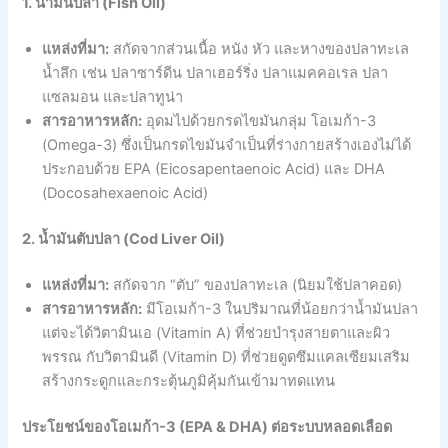
1. น้ำมันปลา (Fish Oil)
แหล่งที่มา:
สกัดจากส่วนเนื้อ หนัง หัว และหางของปลาทะเล
น้ำลึก เช่น ปลาซาร์ดีน ปลาเฮอร์ริ่ง ปลาแมคคอเรล ปลา
แซลมอน และปลาทูน่า
สารอาหารหลัก:
อุดมไปด้วยกรดไขมันกลุ่ม โอเมก้า-3
(Omega-3) ซึ่งเป็นกรดไขมันจำเป็นที่ร่างกายสร้างเองไม่ได้
ประกอบด้วย EPA (Eicosapentaenoic Acid) และ DHA
(Docosahexaenoic Acid)
2. น้ำมันตับปลา (Cod Liver Oil)
แหล่งที่มา:
สกัดจาก “ตับ” ของปลาทะเล (นิยมใช้ปลาคอด)
สารอาหารหลัก:
มีโอเมก้า-3 ในปริมาณที่น้อยกว่าน้ำมันปลา
แต่จะได้วิตามินเอ (Vitamin A) ที่ช่วยบำรุงสายตาและผิว
พรรณ กับวิตามินดี (Vitamin D) ที่ช่วยดูดซึมแคลเซียมเสริม
สร้างกระดูกและกระตุ้นภูมิคุ้มกันเข้ามาทดแทน
ประโยชน์ของโอเมก้า-3 (EPA & DHA) ต่อระบบหลอดเลือด