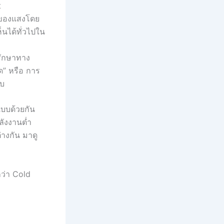
t
้มของแสงโดย
นได้ทั่วไปใน
รักษาทาง
ด” หรือ การ
ับ
แบบด้วยกัน
ลังงานต่ำ
่างกัน มาดู
กว่า Cold