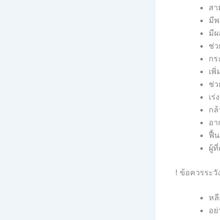
สาม
มี
มี
ช่ว
กร
เพิ
ช่ว
เร
กล้
อาก
ฟื้
ผู้
! ข้อควรระวั
หลี
อย่