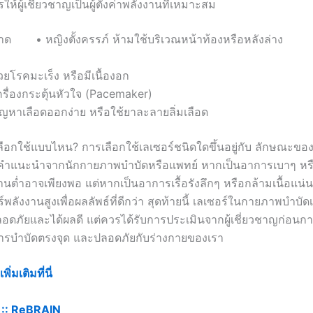
ให้ผู้เชี่ยวชาญเป็นผู้ตั้งค่าพลังงานที่เหมาะสม
ขาด • หญิงตั้งครรภ์ ห้ามใช้บริเวณหน้าท้องหรือหลังล่าง
ป่วยโรคมะเร็ง หรือมีเนื้องอก
ครื่องกระตุ้นหัวใจ (Pacemaker)
ัญหาเลือดออกง่าย หรือใช้ยาละลายลิ่มเลือด
ลือกใช้แบบไหน? การเลือกใช้เลเซอร์ชนิดใดขึ้นอยู่กับ ลักษณะขอ
ำแนะนำจากนักกายภาพบำบัดหรือแพทย์ หากเป็นอาการเบาๆ หรือเพิ
านต่ำอาจเพียงพอ แต่หากเป็นอาการเรื้อรังลึกๆ หรือกล้ามเนื้อแน
์พลังงานสูงเพื่อผลลัพธ์ที่ดีกว่า สุดท้ายนี้ เลเซอร์ในกายภาพบำบัด
ลอดภัยและได้ผลดี แต่ควรได้รับการประเมินจากผู้เชี่ยวชาญก่อนก
ห้การบำบัดตรงจุด และปลอดภัยกับร่างกายของเรา
่มเติมที่นี่
::
ReBRAIN