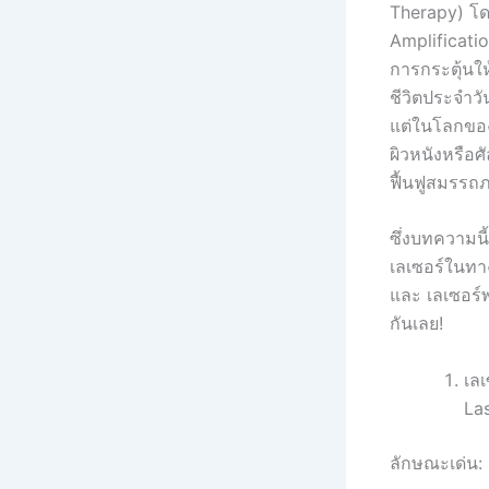
Therapy) โดย
Amplificati
การกระตุ้นให
ชีวิตประจำว
แต่ในโลกของ
ผิวหนังหรือ
ฟื้นฟูสมรรถ
ซึ่งบทความนี
เลเซอร์ในทา
และ เลเซอร์พ
กันเลย!
เลเ
La
ลักษณะเด่น