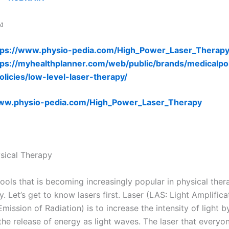
ง
tps://www.physio-pedia.com/High_Power_Laser_Therap
tps://myhealthplanner.com/web/public/brands/medicalpol
policies/low-level-laser-therapy/
www.physio-pedia.com/High_Power_Laser_Therapy
ysical Therapy
ools that is becoming increasingly popular in physical thera
y. Let’s get to know lasers first. Laser (LAS: Light Amplific
mission of Radiation) is to increase the intensity of light b
the release of energy as light waves. The laser that everyo