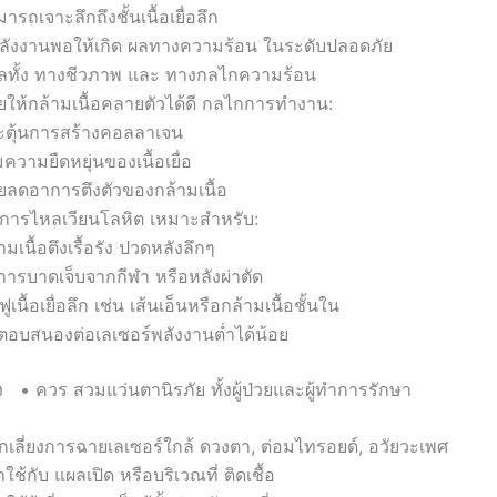
ารถเจาะลึกถึงชั้นเนื้อเยื่อลึก
พลังงานพอให้เกิด ผลทางความร้อน ในระดับปลอดภัย
ผลทั้ง ทางชีวภาพ และ ทางกลไกความร้อน
ยให้กล้ามเนื้อคลายตัวได้ดี กลไกการทำงาน:
ะตุ้นการสร้างคอลลาเจน
่มความยืดหยุ่นของเนื้อเยื่อ
ยลดอาการตึงตัวของกล้ามเนื้อ
่งการไหลเวียนโลหิต เหมาะสำหรับ:
ามเนื้อตึงเรื้อรัง ปวดหลังลึกๆ
ารบาดเจ็บจากกีฬา หรือหลังผ่าตัด
นฟูเนื้อเยื่อลึก เช่น เส้นเอ็นหรือกล้ามเนื้อชั้นใน
ที่ตอบสนองต่อเลเซอร์พลังงานต่ำได้น้อย
ง • ควร สวมแว่นตานิรภัย ทั้งผู้ป่วยและผู้ทำการรักษา
กเลี่ยงการฉายเลเซอร์ใกล้ ดวงตา, ต่อมไทรอยด์, อวัยวะเพศ
าใช้กับ แผลเปิด หรือบริเวณที่ ติดเชื้อ