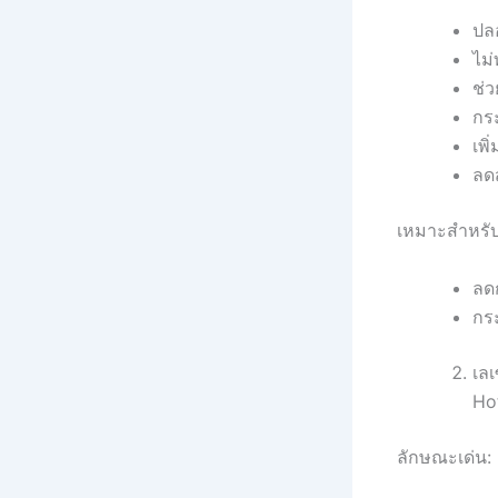
ปลอ
ไม่
ช่
กร
เพิ
ลด
เหมาะสำหรับ
ลดก
กร
เลเ
Ho
ลักษณะเด่น: