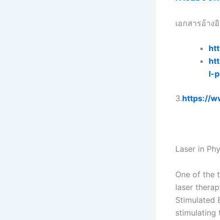
เอกสารอ้างอิ
ht
ht
l-
3.
https://
Laser in Ph
One of the t
laser therap
Stimulated E
stimulating 