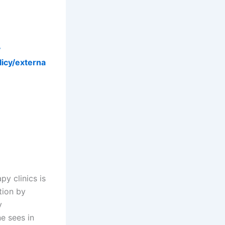
y
icy/externa
py clinics is
ation by
y
ne sees in