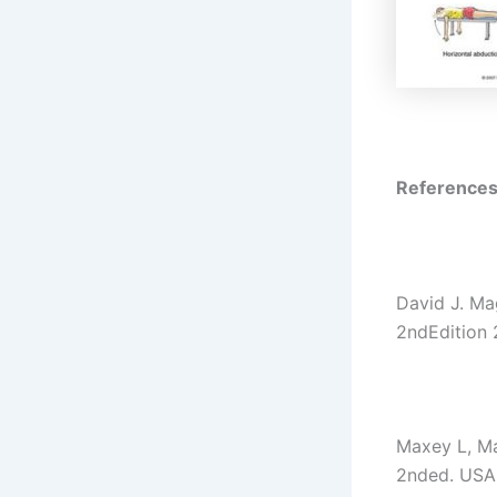
References
David J. Mag
2ndEdition 
Maxey L, Ma
2nded. USA: