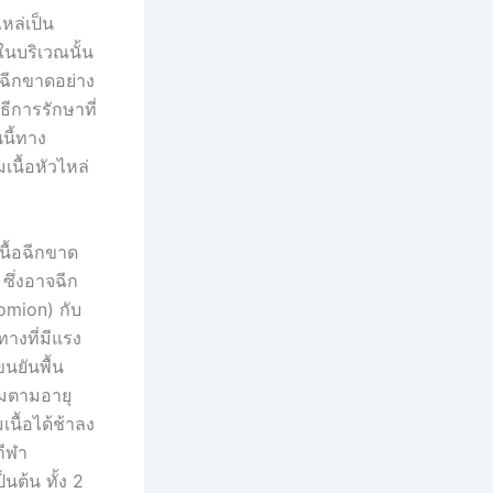
หล่เป็น
ในบริเวณนั้น
รฉีกขาดอย่าง
ีการรักษาที่
นี้ทาง
นื้อหัวไหล่
นื้อฉีกขาด
ซึ่งอาจฉีก
romion) กับ
ทางที่มีแรง
นยันพื้น
่อมตามอายุ
เนื้อได้ช้าลง
กีฬา
นต้น ทั้ง 2