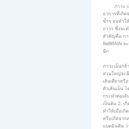
ภาวะ เอ
อาการที่เกิด
ซ้ำๆ จนทำให้
ถาวร ซึ่งจะท
สำคัญคือ การผ
ReBRAIN จะม
ฉีก
ภาวะเอ็นกล้า
ส่วนใหญ่จะฉี
เส้นเดียวหรื
ตัวเส้นเอ็น โ
กระทำต่อเส้น
เป็นต้น 2. เ
ทำให้เมื่อเก
หรือเกิดจาก
แบดมินตัน ว่