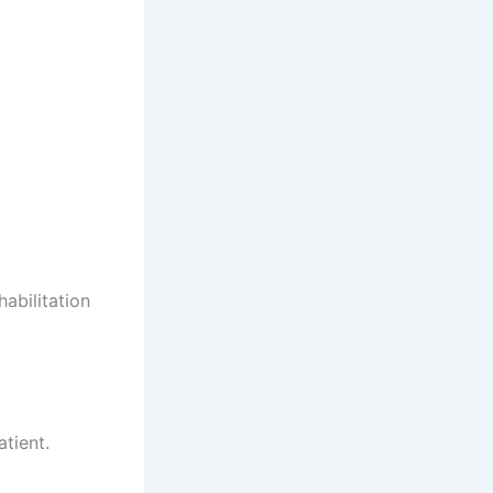
abilitation
tient.