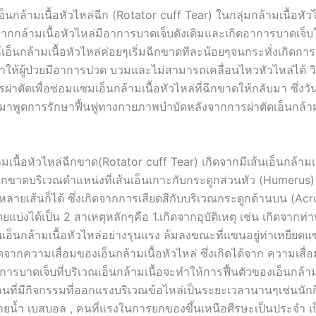
็นกล้ามเนื้อหัวไหล่ฉีก (Rotator cuff Tear) ในกลุ่มกล้ามเนื้อหัวไ
จากกล้ามเนื้อหัวไหล่มีอาการบาดเจ็บดังเดิมและเกิดอาการบาดเจ็บ
เอ็นกล้ามเนื้อหัวไหล่ค่อยๆเริ่มฉีกขาดทีละน้อยๆจนกระทั่งเกิดกา
ำให้ผู้ป่วยมีอาการปวด บวมและไม่สามารถเคลื่อนไหวหัวไหล่ได้ วิธ
่าตัดเพื่อซ่อมแซมเอ็นกล้ามเนื้อหัวไหล่ที่ฉีกขาดให้กลับมา ซึ่งวัน
าพูดการรักษาฟื้นฟูทางกายภาพบำบัดหลังจากการผ่าตัดเอ็นกล้ามเ
มเนื้อหัวไหล่ฉีกขาด(Rotator cuff Tear) เกิดจากมีเส้นเอ็นกล้ามเ
กขาดบริเวณตำแหน่งที่เส้นเอ็นเกาะกับกระดูกส่วนหัว (Humerus) 
อหลายเส้นก็ได้ ซึ่งเกิดจากการเสียดสีกับบริเวณกระดูกด้านบน (Ac
ดยแบ่งได้เป็น 2 สาเหตุหลักๆคือ 1.เกิดจากอุบัติเหตุ เช่น เกิดจากท่า
เอ็นกล้ามเนื้อหัวไหล่อย่างรุนแรง ล้มลงขณะที่แขนอยู่ท่าเหยียดแข
กิดจากความเสื่อมของเอ็นกล้ามเนื้อหัวไหล่ ซึ่งเกิดได้จาก ความเสื
ิดการบาดเจ็บที่บริเวณเอ็นกล้ามเนื้อจะทำให้การฟื้นตัวของเอ็นกล้าม
คนที่มีกิจกรรมที่ออกแรงบริเวณข้อไหล่เป็นระยะเวลานานๆเช่นนัก
ายน้ำ เบสบอล , คนที่แรงในการยกของขึ้นเหนือศีรษะเป็นประจำ เป็