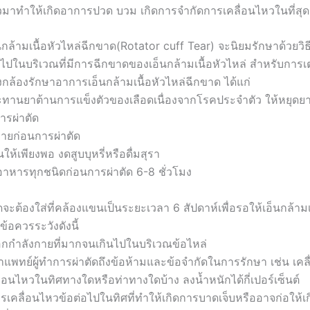
าวมาทำให้เกิดอาการปวด บวม เกิดการจำกัดการเคลื่อนไหวในที่สุด
กล้ามเนื้อหัวไหล่ฉีกขาด(Rotator cuff Tear) จะนิยมรักษาด้วยวิธ
าไปในบริเวณที่มีการฉีกขาดของเอ็นกล้ามเนื้อหัวไหล่ สำหรับการเ
งกล้องรักษาอาการเอ็นกล้ามเนื้อหัวไหล่ฉีกขาด ได้แก่
ประทานยาต้านการแข็งตัวของเลือดเนื่องจากโรคประจำตัว ให้หยุดยา
ารผ่าตัด
กายก่อนการผ่าตัด
ให้เพียงพอ งดสูบบุหรี่หรือดื่มสุรา
อาหารทุกชนิดก่อนการผ่าตัด 6-8 ชั่วโมง
ดจะต้องใส่ที่คล้องแขนเป็นระยะเวลา 6 สัปดาห์เพื่อรอให้เอ็นกล้าม
ข้อควรระวังดังนี้
อกกำลังกายที่มากจนเกินไปในบริเวณข้อไหล่
แพทย์ผู้ทำการผ่าตัดถึงข้อห้ามและข้อจำกัดในการรักษา เช่น เคล
่อนไหวในทิศทางใดหรือท่าทางใดบ้าง ลงน้ำหนักได้กี่เปอร์เซ็นต์
ารเคลื่อนไหวข้อต่อไปในทิศที่ทำให้เกิดการบาดเจ็บหรืออาจก่อให้เ