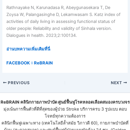
Rathnayake N, Karunadasa R, Abeygunasekara T, De
Zoysa W, Palangasinghe D, Lekamwasam S. Katz index of
activities of daily living in assessing functional status of
older people: Reliability and validity of Sinhala version.
Dialogues in health. 2023;2:100134.
อ่านบทความเพิ่มเติมที่นี่
FACEBOOK ::
ReBRAIN
PREVIOUS
NEXT
ReBRAIN
คลินิกกายภาพบําบัด
ศูนย์ฟื้นฟูโรคหลอดเลือดสมองครบวงจร
มุ่งเน้นการฟื้นตัวที่ดีที่สุดของ
ผู้ป่วย Stroke
บริการครบ 3 รูปแบบ ตอบ
โจทย์ทุกความต้องการ
คลินิกฟื้นฟูเฉพาะทาง (เทคโนโลยีล้ำสมัย วิภาวดี 60), กายภาพบำบัดที่
บ้าน (สะดวกสบาย) และ
ศูนย์ฟื้นฟูผู้ป่วย
แบบพักค้าง 24 ชม. (Golden