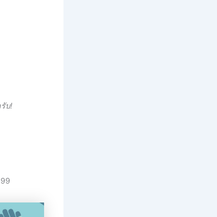
รับ!
699