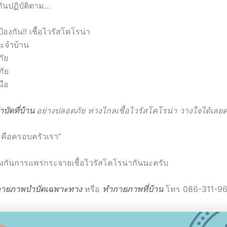
กันปฏิบัติตาม…
องกัน!! เชื้อไวรัสโคโรน่า
ระจำบ้าน
ภัย
ภัย
มือ
ัดที่บ้าน
อย่างปลอดภัย ห่างไกลเชื้อไวรัสโคโรน่า วางใจได้เลยค
คือครอบครัวเรา”
องกันการแพร่กระจายเชื้อไวรัสโคโรน่ากันนะครับ
กายภาพบำบัดเฉพาะทาง
หรือ
ทำกายภาพที่บ้าน
โทร 086-311-9