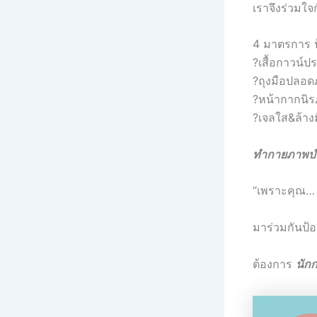
เราจึงร่วมใจ
4 มาตรการ ป้
?เสื้อกาวน์ป
?ถุงมือปลอด
?หน้ากากนิร
?เจลใส&ล้าง
ทำกายภาพบำบ
“เพราะคุณ… 
มาร่วมกันป้
ต้องการ
นัก