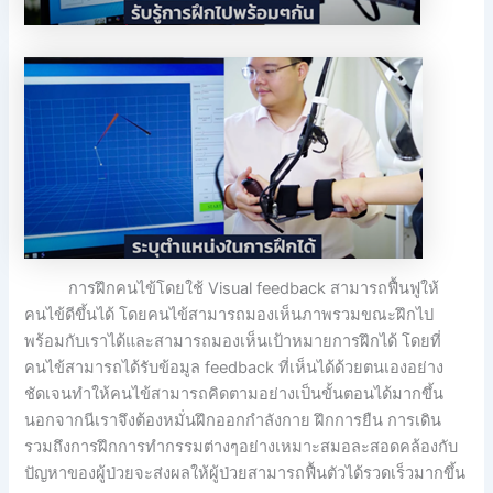
การฝึกคนไข้โดยใช้ Visual feedback สามารถฟื้นฟูให้
คนไข้ดีขึ้นได้ โดยคนไข้สามารถมองเห็นภาพรวมขณะฝึกไป
พร้อมกับเราได้และสามารถมองเห็นเป้าหมายการฝึกได้ โดยที่
คนไข้สามารถได้รับข้อมูล feedback ที่เห็นได้ด้วยตนเองอย่าง
ชัดเจนทำให้คนไข้สามารถคิดตามอย่างเป็นขั้นตอนได้มากขึ้น
นอกจากนีเราจึงต้องหมั่นฝึกออกกำลังกาย ฝึกการยืน การเดิน
รวมถึงการฝึกการทำกรรมต่างๆอย่างเหมาะสมอละสอดคล้องกับ
ปัญหาของผู้ป่วยจะส่งผลให้ผู้ป่วยสามารถฟื้นตัวได้รวดเร็วมากขึ้น