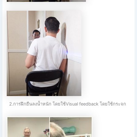
2.การฝึกยืนลงน้ำหนัก โดยใช้Visual feedback โดยใช้กระจก