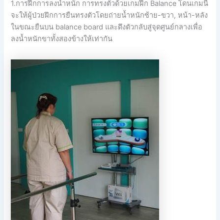
1.การฝึกการลงน้ำหนัก การทรงตัวด้วยเกมฝึก Balance โดนเกมนี้
จะให้ผู้ป่วยฝึกการยืนทรงตัวโดยถ่ายน้ำหนักซ้าย-ขวา, หน้า-หลัง
ในขณะยืนบน balance board และดึงตัวกลับสู่จุดศูนย์กลางเพื่อ
ลงน้ำหนักขาทั้งสองข้างให้เท่ากัน