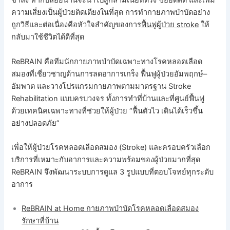
ช้าลง หากปล่อยนานจะนำไปสู่กล้ามเนื้อหดรั้ง ข้อยึดติด และเพิ่ม
ความเสี่ยงเป็นผู้ป่วยติดเตียงในที่สุด การทำกายภาพบำบัดอย่าง
ถูกวิธีและต่อเนื่องคือหัวใจสำคัญของการ
ฟื้นฟูผู้ป่วย stroke
ให้
กลับมาใช้ชีวิตได้ดีที่สุด
ReBRAIN คือทีมนักกายภาพบำบัดเฉพาะทางโรคหลอดเลือด
สมองที่เชี่ยวชาญด้านการลดอาการเกร็ง ฟื้นฟูผู้ป่วยอัมพฤกษ์–
อัมพาต และวางโปรแกรมกายภาพตามมาตรฐาน Stroke
Rehabilitation แบบครบวงจร ทั้งการทำที่บ้านและที่ศูนย์ฟื้นฟู
ด้วยเทคนิคเฉพาะทางที่ช่วยให้ผู้ป่วย “ฟื้นตัวไว เดินได้เร็วขึ้น
อย่างปลอดภัย”
เพื่อให้ผู้ป่วยโรคหลอดเลือดสมอง (Stroke) และครอบครัวเลือก
บริการที่เหมาะกับอาการและความพร้อมของผู้ป่วยมากที่สุด
ReBRAIN จึงพัฒนาระบบการดูแล 3 รูปแบบที่ตอบโจทย์ทุกระดับ
อาการ
ReBRAIN at Home กายภาพบำบัดโรคหลอดเลือดสมอง
รักษาที่บ้าน