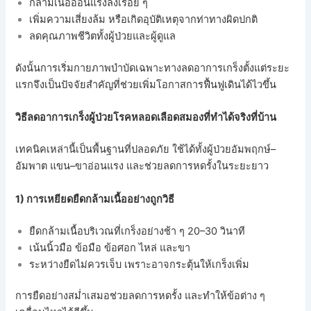
กล้ามเนื้ออ่อนแรงลงเรื่อย ๆ
เพิ่มความเสี่ยงล้ม หรือเกิดอุบัติเหตุจากท่าทางผิดปกติ
ลดคุณภาพชีวิตทั้งผู้ป่วยและผู้ดูแล
ดังนั้นการเริ่มกายภาพบำบัดเฉพาะทางลดอาการเกร็งตั้งแต่ระยะ
แรกจึงเป็นปัจจัยสำคัญที่ช่วยเพิ่มโอกาสการฟื้นฟูเดินได้ไวขึ้น
วิธีลดอาการเกร็งผู้ป่วยโรคหลอดเลือดสมองที่ทำได้จริงที่บ้าน
เทคนิคเหล่านี้เป็นพื้นฐานที่ปลอดภัย ใช้ได้ทั้งผู้ป่วยอัมพฤกษ์–
อัมพาต แขน–ขาอ่อนแรง และช่วยลดการหดรั้งในระยะยาว
1) การเหยียดยืดกล้ามเนื้ออย่างถูกวิธี
ยืดกล้ามเนื้อบริเวณที่เกร็งอย่างช้า ๆ 20–30 วินาที
เน้นนิ้วมือ ข้อมือ ข้อศอก ไหล่ และขา
ระหว่างยืดไม่ควรเจ็บ เพราะอาจกระตุ้นให้เกร็งเพิ่ม
การยืดอย่างสม่ำเสมอช่วยลดการหดรั้ง และทำให้ข้อต่าง ๆ